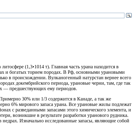
литосфере (1,3•1014 т). Главная часть урана находится в
ах и богатых торием породах. В Рф, основными урановыми
лько в происхождении. Вулканогенный натурстан вернее всего
ородах докембрийского периода, урановые черни, там, где так
гих — предшествующих ему периодов.
Примерно 30% или 1/3 содержится в Канаде, а так же
мерно 6% мирового запаса урана. Все урановые жилы подлежат
онах с разведанными запасами этого химического элемента, и
тери, возникшие в результате разработки уранового рудника.
 в недрах. Изначально исследованные запасы, являющие собой