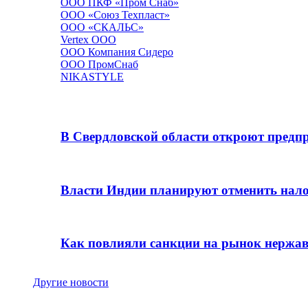
ООО ПКФ «Пром Снаб»
ООО «Союз Техпласт»
ООО «СКАЛЬС»
Vertex OOO
ООО Компания Сидеро
ООО ПромСнаб
NIKASTYLE
Новости и события
В Свердловской области откроют предпр
17.03.2020
Власти Индии планируют отменить нало
21.11.2015
Как повлияли санкции на рынок нержа
19.10.2015
Другие новости