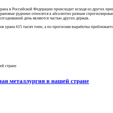
в урана в Российской Федерации происходит исходя из других п
о урановые рудники относятся к абсолютно разным спрогнозиров
сегодняшний день являются частью других держав.
в урана 615 тысяч тонн, а по прогнозам выработка приближаетс
ная металлургия в нашей стране