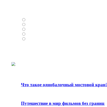
Опрос
РУСАЛ
ЮЖУРАЛНИКЕЛЬ
УФАЛЕЙНИКЕЛЬ
Норильский никель
Высокогорный ГОК
Loading ...
О разном
Что такое однобалочный мостовой кран
15.11.2024
Путешествие в мир фильмов без границ