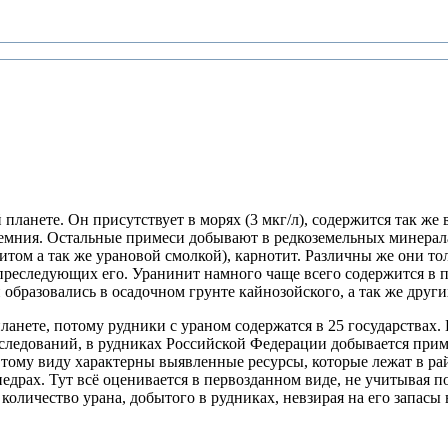
ланете. Он присутствует в морях (3 мкг/л), содержится так же в 
емния. Остальные примеси добывают в редкоземельных минерал
том а так же урановой смолкой), карнотит. Различны же они то
 преследующих его. Уранинит намного чаще всего содержится в п
 образовались в осадочном грунте кайнозойского, а так же дру
нете, потому рудники с ураном содержатся в 25 государствах. 
сследований, в рудниках Российской Федерации добывается при
тому виду характерны выявленные ресурсы, которые лежат в рай
драх. Тут всё оценивается в первозданном виде, не учитывая по
оличество урана, добытого в рудниках, невзирая на его запасы