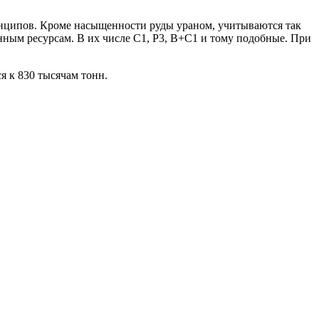
ринципов. Кроме насыщенности руды ураном, учитываются так
анным ресурсам. В их числе С1, Р3, В+С1 и тому подобные. При
я к 830 тысячам тонн.