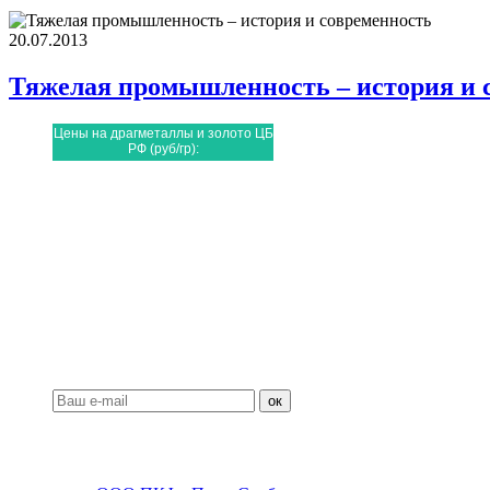
20.07.2013
Тяжелая промышленность – история и 
Цены на драгметаллы и золото ЦБ
РФ
(руб/гр):
Подписка
ок
Прайс-листы