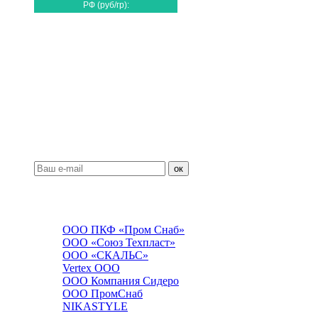
РФ
(руб/гр):
Подписка
ок
Прайс-листы
ООО ПКФ «Пром Снаб»
ООО «Союз Техпласт»
ООО «СКАЛЬС»
Vertex OOO
ООО Компания Сидеро
ООО ПромСнаб
NIKASTYLE