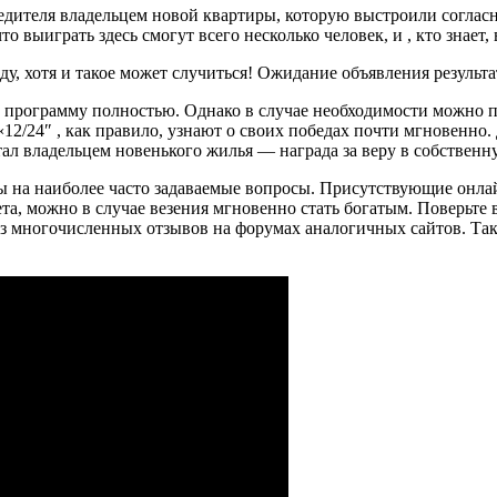
бедителя владельцем новой квартиры, которую выстроили соглас
то выиграть здесь смогут всего несколько человек, и , кто знает
у, хотя и такое может случиться! Ожидание объявления результ
программу полностью. Однако в случае необходимости можно п
 «12/24″ , как правило, узнают о своих победах почти мгновенн
тал владельцем новенького жилья — награда за веру в собственн
 на наиболее часто задаваемые вопросы. Присутствующие онлай
, можно в случае везения мгновенно стать богатым. Поверьте в
 из многочисленных отзывов на форумах аналогичных сайтов. Та