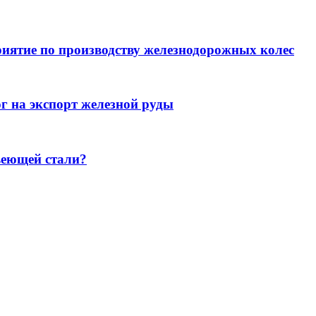
иятие по производству железнодорожных колес
г на экспорт железной руды
веющей стали?
Где вы покупаете металлопрокат